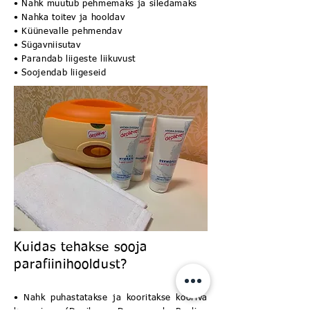
• Nahk muutub pehmemaks ja siledamaks
• Nahka toitev ja hooldav
• Küünevalle pehmendav
• Sügavniisutav
• Parandab liigeste liikuvust
• Soojendab liigeseid
Kuidas tehakse sooja
parafiinihooldust?
​• Nahk puhastatakse ja kooritakse kooriva