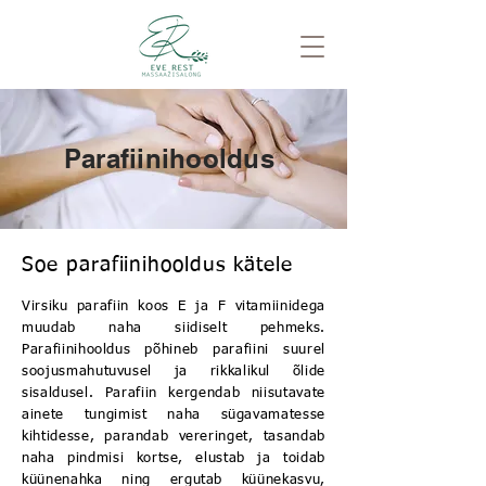
Parafiinihooldus
Soe parafiinihooldus kätele
​Virsiku parafiin koos E ja F vitamiinidega
muudab naha siidiselt pehmeks.
Parafiinihooldus põhineb parafiini suurel
soojusmahutuvusel ja rikkalikul õlide
sisaldusel. Parafiin kergendab niisutavate
ainete tungimist naha sügavamatesse
kihtidesse, parandab vereringet, tasandab
naha pindmisi kortse, elustab ja toidab
küünenahka ning ergutab küünekasvu,