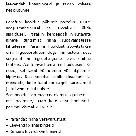
leevendab lihaspingeid ja tagab kohese
heaolutunde.
Parafiini hooldus põhineb parafiini suurel
soojusmahtuvusel ja rikkalikul õlide
sisaldusel. Parafiin kergendab niisutavate
ainete tungimist naha sügavamatesse
kihtidesse. Parafiini hooldust soovitatakse
eriti liigeseprobleemidega inimestele, sest
soojusel on liigesehaiguste ravis oluline
tähtsus. Abi leiavad parafiini hooldusest ka
need, kel käed külmetama või higistama
kipuvad. See hooldus sobib ideaalselt ka
meestele, kelle käed on sageli karedamad
ja kuivemad kui naistel.
Soe hooldus on meeldiv elamus igaühele ja
mis peamine, aitab käte eest hoolitseda
parimal võimalikul viisil:
• Parandab naha verevarustust
• Leevendab lihaspingeid
• Rahustab valulikke lihaseid